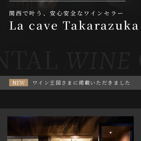
関
西
で
叶
う
、
安
心
安
全
な
ワ
イ
ン
セ
ラ
ー
L
a
c
a
v
e
T
a
k
a
r
a
z
u
k
a
TAL
C
WINE
NEW
ワイン王国さまに掲載いただきました